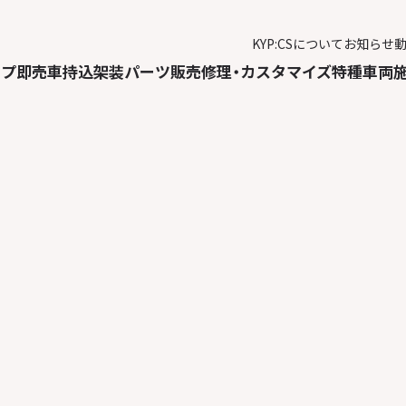
KYP:CSについて
お知らせ
ップ
即売車
持込架装
パーツ販売
修理・カスタマイズ
特種車両