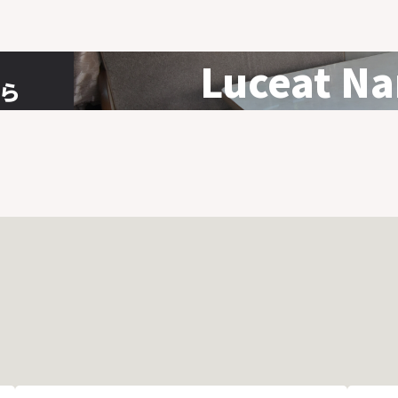
Luceat Na
ら