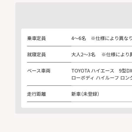
乗車定員
4～6名 ※仕様により異な
就寝定員
大人2～3名 ※仕様により
キャンパー特設車
リヤヒーター
ベース車両
TOYOTA ハイエース 9型
リヤクーラー
Bi-Beam LEDヘッドランプ
ローボディ ハイルーフ ロン
助手席エアバック
デジタルインナーミラー
走行距離
新車（未登録）