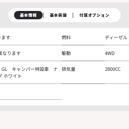
|
|
基本情報
基本装備
付属オプション
ります
燃料
ディーゼル
異なります
駆動
4WD
パノラミックビューモニター
イージークローザー（スライドド
DX GL キャンパー特設車 ナ
排気量
2800CC
オートクルーズコントロール
サイドバイザー（RVワイドタイプ
グ ホワイト
8インチディスプレイオーディオ
寒冷地仕様3コート