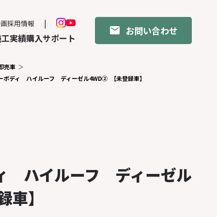
動画
採用情報
お問い合わせ
施工実績
購入サポート
即売車
ーボディ ハイルーフ ディーゼル4WD② 【未登録車】
ィ ハイルーフ ディーゼル
録車】