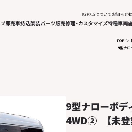
KYP:CSについて
お知らせ
ップ
即売車
持込架装
パーツ販売
修理・カスタマイズ
特種車両
TOP
9型ナロ
9型ナローボデ
4WD② 【未登