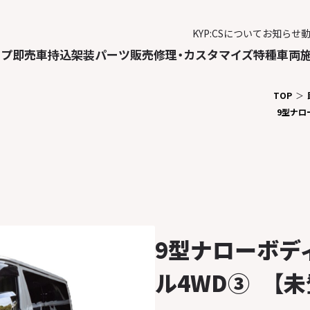
KYP:CSについて
お知らせ
ップ
即売車
持込架装
パーツ販売
修理・カスタマイズ
特種車両
TOP
9型ナロ
9型ナローボデ
ル4WD③ 【未