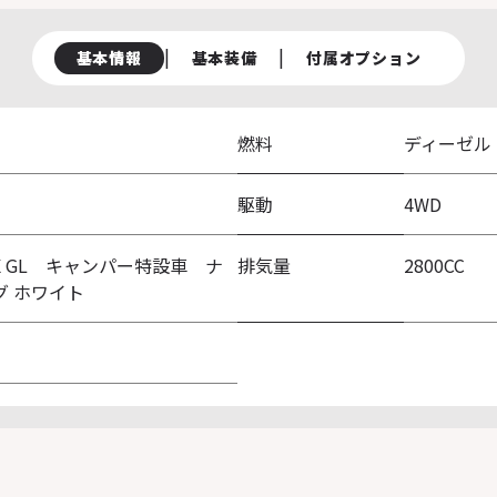
|
|
基本情報
基本装備
付属オプション
燃料
ディーゼル
駆動
4WD
パノラミックビューモニター
デジタルインナーミラー
DX GL キャンパー特設車 ナ
排気量
2800CC
オートクルーズコントロール
イージークローザー（スライドド
グ ホワイト
8インチディスプレイオーディオ