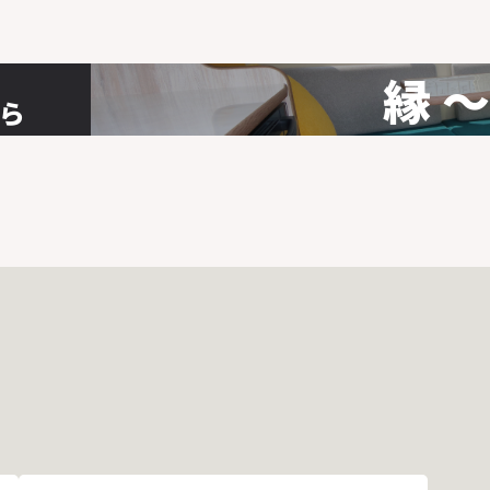
縁 ～
ら