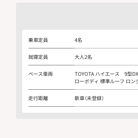
乗車定員
4名
就寝定員
大人2名
キャンパー特設車
リヤヒーター
ベース車両
TOYOTA ハイエース 9型
リヤクーラー
Bi-Beam LEDヘッドランプ
ローボディ 標準ルーフ ロン
助手席エアバック
サイドバイザー（RVワイドタイプ）
走行距離
新車（未登録）