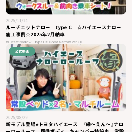
2025/11/14
ルーチェットナロー type C ☆ハイエースナロー
施工事例☆2025年2月納車
#Luceat Narrow type C
#Luceat Narrow ver.2.0
公式動画
2025/08/29
新モデル登場⭐︎トヨタハイエース 『縁～えん～』ナロ
ーロールーフ 標準ボディ キャンパー特設車 常設