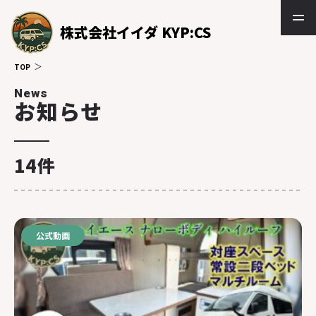
株式会社イイダ KYP:CS
TOP
News
お知らせ
14件
公式動画