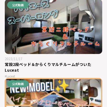
公式動画
2023/11/17
常設2段ベッド＆からくりマルチルームがついた
Luceat
#Luceat
公式動画