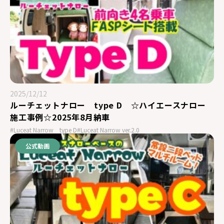
2025/12/12
ルーチェットナロー type D ☆ハイエースナロー
施工事例☆2025年8月納車
#Luceat Narrow type D
#Luceat Narrow ver.2.0
公式動画