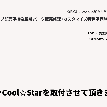
KYP:CSについて
お知らせ
ップ
即売車
持込架装
パーツ販売
修理・カスタマイズ
特種車両
TOP
施工
KYP:CSオ
Cool☆Starを取付させて頂