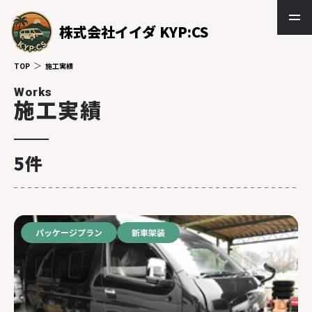
株式会社イイダ KYP:CS
TOP
施工実績
Works
施工実績
5件
パッケージプラン
新車架装