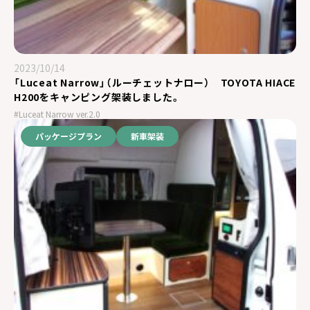
2023/10/14
「Luceat Narrow」（ルーチェットナロー） TOYOTA HIACE
H200をキャンピング架装しました。
#Luceat Narrow ver.2.0
パッケージプラン
新車架装