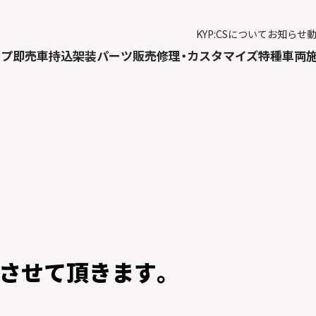
KYP:CSについて
お知らせ
ップ
即売車
持込架装
パーツ販売
修理・カスタマイズ
特種車両
業させて頂きます。