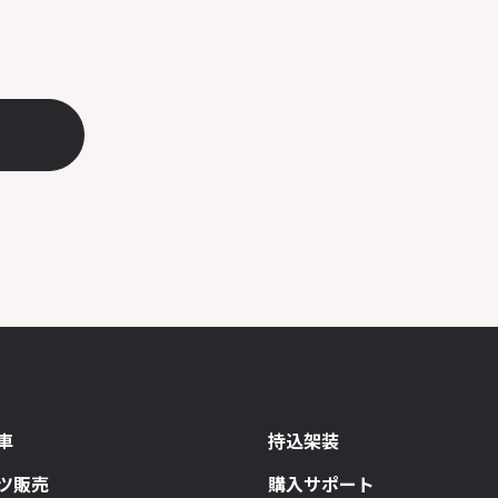
車
持込架装
ツ販売
購入サポート