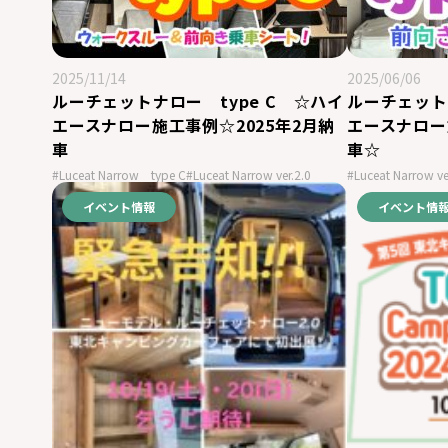
2025/11/14
2025/06/06
ルーチェットナロー type C ☆ハイ
ルーチェット
エースナロー施工事例☆2025年2月納
エースナロー
車
車☆
#Luceat Narrow type C
#Luceat Narrow ver.2.0
#Luceat Narrow ve
イベント情報
イベント情