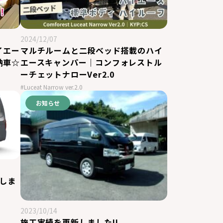
2024/12/07
イエー
マルチルームと二段ベッド搭載のハイ
納車☆
エースキャンパー｜コンフォレストル
ーチェットナローVer2.0
#Luceat Narrow ver.2.0
お知らせ
しま
2023/10/14
施工実績を更新しました!!