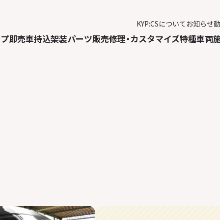
KYP:CSについて
お知らせ
ップ
即売車
持込架装
パーツ販売
修理・カスタマイズ
特種車両