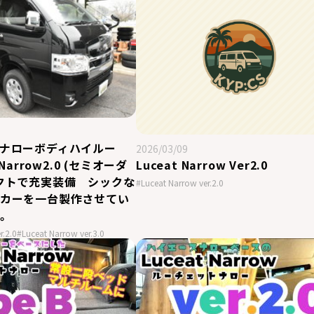
ナローボディハイルー
2026/03/09
 Narrow2.0 (セミオーダ
Luceat Narrow Ver2.0
クトで充実装備 シックな
#Luceat Narrow ver.2.0
カーを一台製作させてい
。
r.2.0
#Luceat Narrow ver.3.0