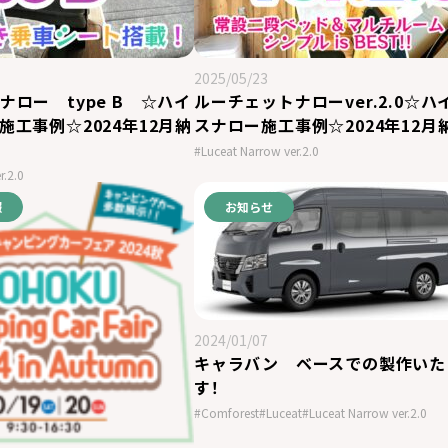
2025/05/23
ナロー type B ☆ハイ
ルーチェットナローver.2.0☆ハ
施工事例☆2024年12月納
スナロー施工事例☆2024年12月
#Luceat Narrow ver.2.0
r.2.0
報
お知らせ
2024/01/07
キャラバン ベースでの製作いた
す！
#Comforest
#Luceat
#Luceat Narrow ver.2.0