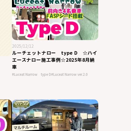
2025/12/12
ルーチェットナロー type D ☆ハイ
エースナロー施工事例☆2025年8月納
車
#Luceat Narrow type D
#Luceat Narrow ver.2.0